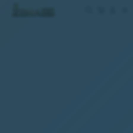
Skip
to
Cari
Troli
Login
Navigation
content