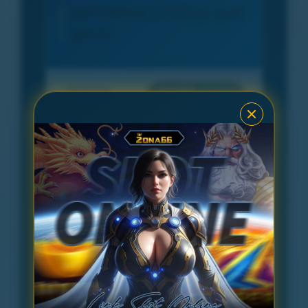
INFORMASI SITUS slot
gacor
Penilaian
10 JUTA
Pengguna
PENGGUNA
Minimal Deposit
5.000 Ribu
Layanan Support
24/7
Platform
Multi-Device
PENAWARAN SPESIAL