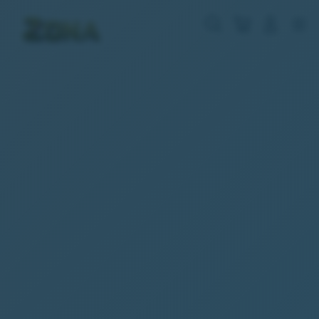
Skip
to
Cari
Troli
Login
Navigation
content