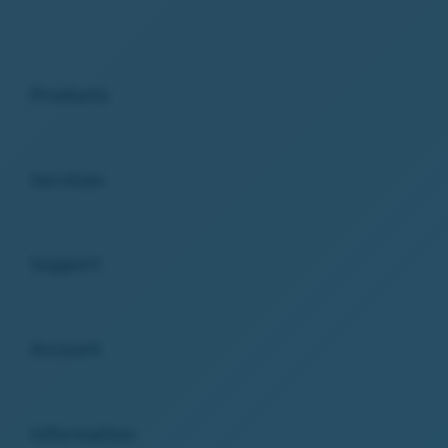
Buka
Footer Navigation
Products
Buka
Services
Buka
Support
Buka
Account
Buka
Information