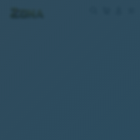
Skip
to
Cari
Troli
Login
Navigation
content