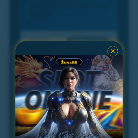
INFORMASI SITUS slot
gacor
Penilaian
10 JUTA
Pengguna
PENGGUNA
Minimal Deposit
5.000 Ribu
Layanan Support
24/7
Platform
Multi-Device
PENAWARAN SPESIAL