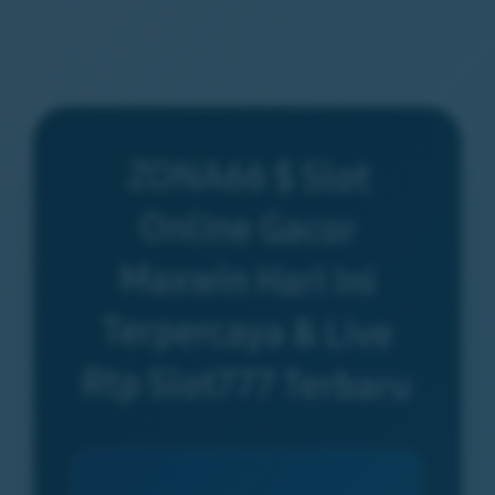
ZONA66 $ Slot
Online Gacor
Maxwin Hari Ini
Terpercaya & Live
Rtp Slot777 Terbaru