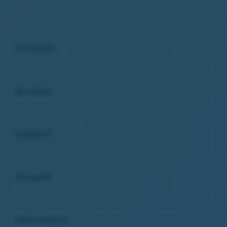
Buka
Footer Navigation
Products
Buka
Services
Buka
Support
Buka
Account
Buka
Information