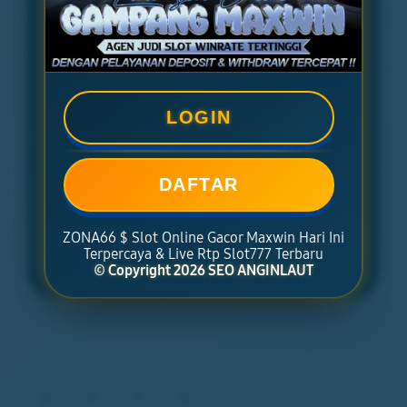
BONUS NEW MEMBER 100%
Minimal Deposit Rp. 5.000
Minimal Withdraw Rp 50.000
LOGIN
DAFTAR
LOGIN
ZONA66 $ Slot Online Gacor Maxwin Hari Ini
DAFTAR
Terpercaya & Live Rtp Slot777 Terbaru
© Copyright 2026 SEO ANGINLAUT
Layer Popup Close
>
>
>
>