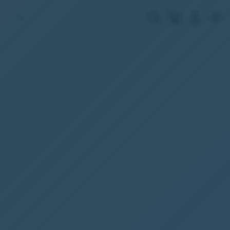
Skip
to
Cari
Troli
Login
Navigation
content