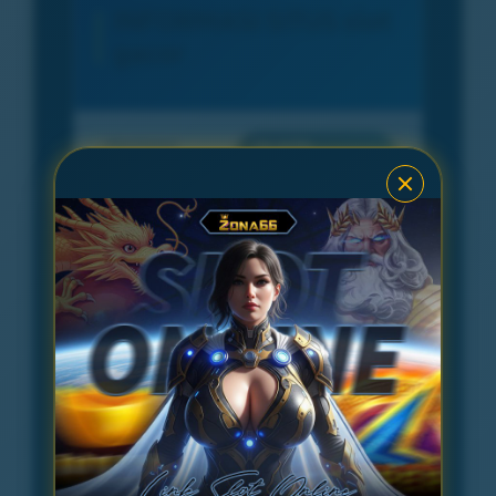
INFORMASI SITUS slot
gacor
Penilaian
10 JUTA
Pengguna
PENGGUNA
Minimal Deposit
5.000 Ribu
Layanan Support
24/7
Platform
Multi-Device
PENAWARAN SPESIAL