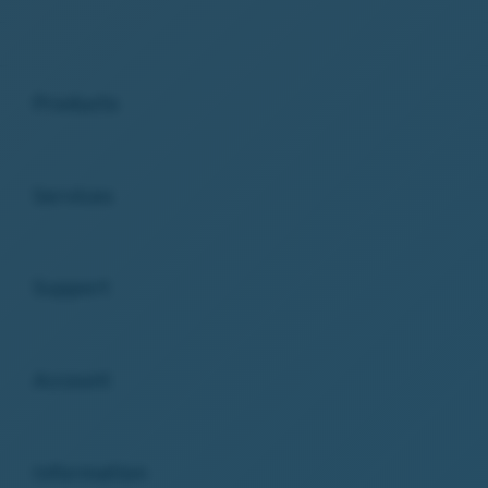
Buka
Footer Navigation
Products
Buka
Services
Buka
Support
Buka
Account
Buka
Information