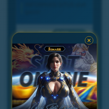
INFORMASI SITUS slot
gacor
Penilaian
10 JUTA
Pengguna
PENGGUNA
Minimal Deposit
5.000 Ribu
Layanan Support
24/7
Platform
Multi-Device
PENAWARAN SPESIAL