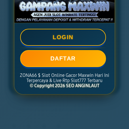
BONUS NEW MEMBER 100%
Minimal Deposit Rp. 5.000
Minimal Withdraw Rp 50.000
LOGIN
DAFTAR
LOGIN
ZONA66 $ Slot Online Gacor Maxwin Hari Ini
DAFTAR
Terpercaya & Live Rtp Slot777 Terbaru
© Copyright 2026 SEO ANGINLAUT
Layer Popup Close
>
>
>
>