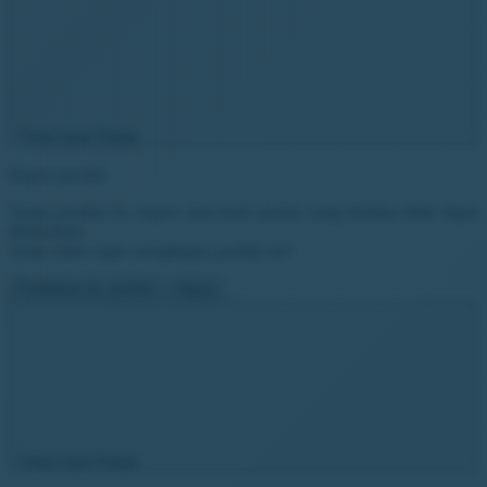
Tutup Layar Popup
Hapus produk
Tanpa produk ini, kupon atau kode promo yang berlaku tidak dapat
ditukarkan.
Anda yakin ingin menghapus produk ini?
Pindahkan ke wishlist
Hapus
Tutup Layar Popup