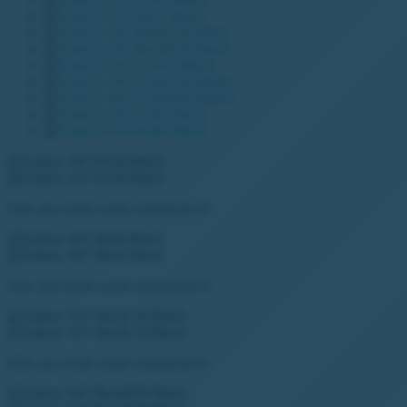
Klik atau ketuk untuk memperkecil
Klik atau ketuk untuk memperkecil
Klik atau ketuk untuk memperkecil