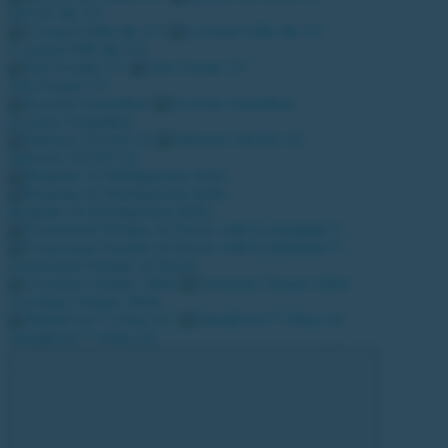
QLED 4K TV
Crystal UHD 4K TV
The Frame TV
Q-series Soundbar
Odyssey OLED G5
Bespoke AI Refrigerator 641L
Front-load Washer & Dryer
Vacuum Cleaner Stick
WindFree™ Ultra AC