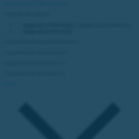
{{upgrade.learnMoreCta.text}}
{{upgrade.description}}
{{upgrade.yesAttr.text}}
{{upgrade.yesAttr.subText}}
{{upgrade.noAttr.text}}
{{upgradeResult.displayModelName}}
{{upgradeResult.discountText1}}
{{upgradeResult.description1}}
{{upgradeResult.description2}}
Tutup