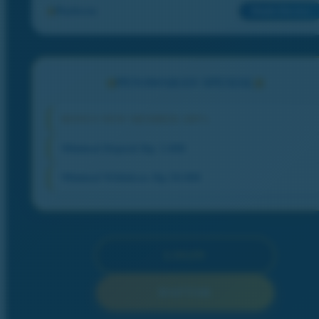
Platform
Multi-Device
PENAWARAN SPESIAL
BONUS NEW MEMBER 100%
Minimal Deposit Rp. 5.000
Minimal Withdraw Rp 50.000
LOGIN
DAFTAR