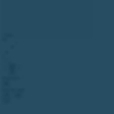
Tutup
0%
Dimension
Spin the angle
AR