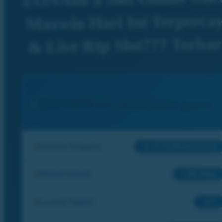
Maxwin Hari Ini Terperca
& Live Rtp Slot777 Terba
INFORMASI SITUS slot gacor
Penilaian Pengguna
10 JUTA PENGGUNA
Minimal Deposit
5.000 Ribu
Layanan Support
24/7