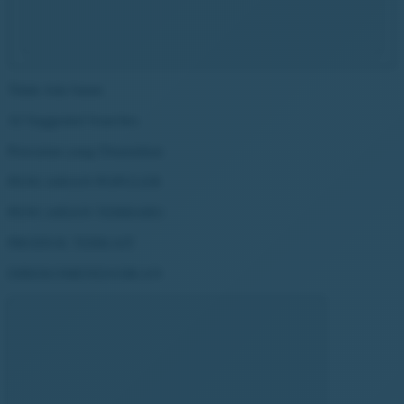
Tidak Ada Saran
AI Suggested Searches
Pencarian yang Disarankan
PENCARIAN POPULER
PENCARIAN TERBARU
PRODUK TERKAIT
DIREKOMENDASIKAN