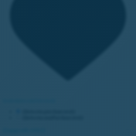
{{calculator.emiAttr.text}}
{{between.purchase.text}}
{{between.nonPurchase.text}}
{{upgrade.title}}