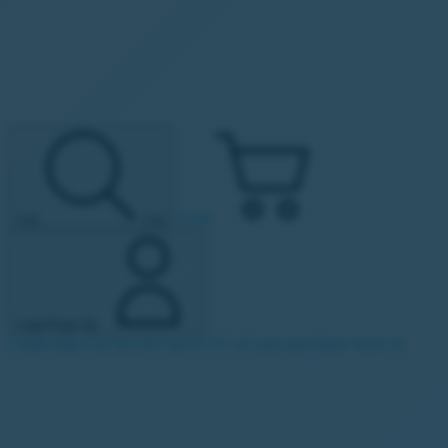
Troli
Cari
Cari
Login/Sign-Up
Login/Sign-Up
Receive up to 5% of your purchase back in