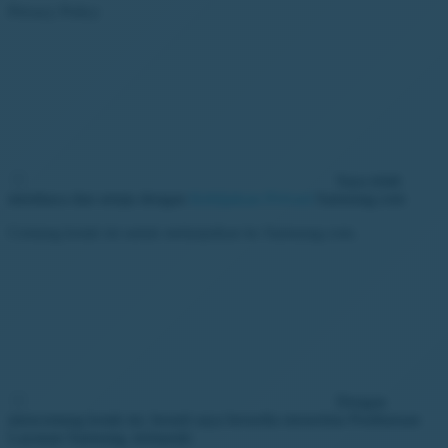
Privacy Policy
Saya telah
membaca dan setuju dengan
Kebijakan Privasi
Samsung.com
Centang kotak ini untuk melanjutkan ke Samsung.com.
Dengan
mencentang kotak ini, berarti saya bersedia menerima Pembaruan
Layanan Samsung, termasuk: