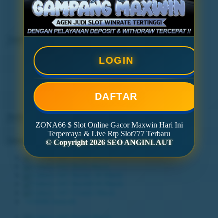
Sebelumnya
LOGIN
DAFTAR
Berikutnya
ZONA66 $ Slot Online Gacor Maxwin Hari Ini
Terpercaya & Live Rtp Slot777 Terbaru
Sebelumnya
Berikutnya
© Copyright 2026 SEO ANGINLAUT
+4 lebih banyak