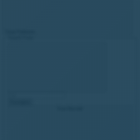
Tutup Preferensi
Search Form
Kosongkan
Scan Barcode