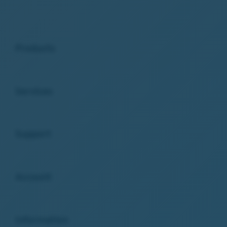
Buka
Footer Navigation
Products
Buka
Services
Buka
Support
Buka
Account
Buka
Information