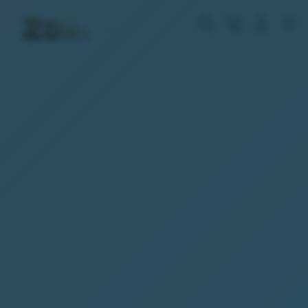
Skip
to
Cari
Troli
Login
Navigation
content