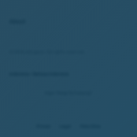
Buka
About
© 2026 slot gacor. All rights reserved.
Indonesia / Bahasa Indonesia
Ingin Tetap Terhubung?
Privasi
Legal
Peta Situs