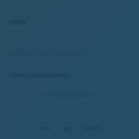
Buka
About
© 2026 slot gacor. All rights reserved.
Indonesia / Bahasa Indonesia
Ingin Tetap Terhubung?
Privasi
Legal
Peta Situs