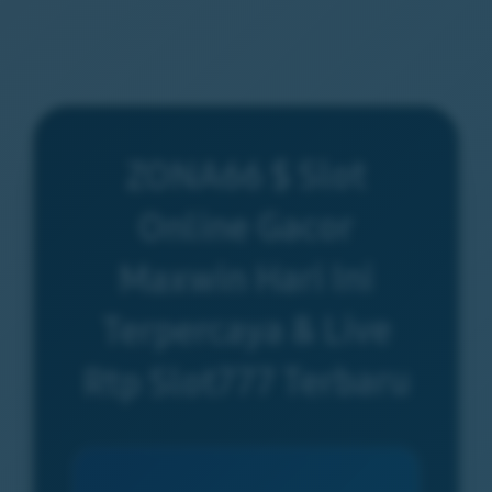
ZONA66 $ Slot
Online Gacor
Maxwin Hari Ini
Terpercaya & Live
Rtp Slot777 Terbaru