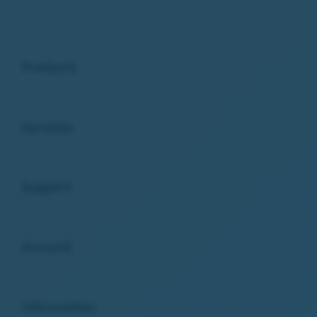
Buka
Footer Navigation
Products
Buka
Services
Buka
Support
Buka
Account
Buka
Information