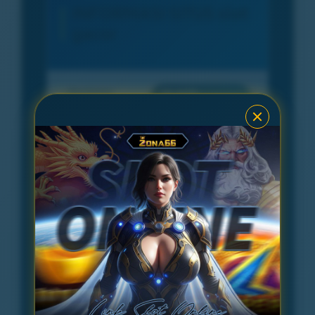
INFORMASI SITUS slot
gacor
Penilaian
10 JUTA
Pengguna
PENGGUNA
Minimal Deposit
5.000 Ribu
Layanan Support
24/7
Platform
Multi-Device
PENAWARAN SPESIAL