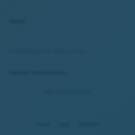
Buka
About
© 2026 slot gacor. All rights reserved.
Indonesia / Bahasa Indonesia
Ingin Tetap Terhubung?
Privasi
Legal
Peta Situs