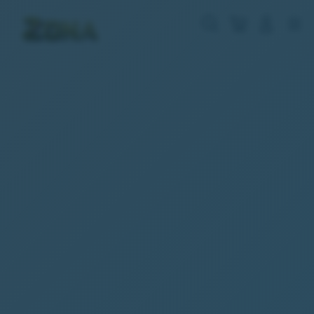
Skip
to
Cari
Troli
Login
Navigation
content