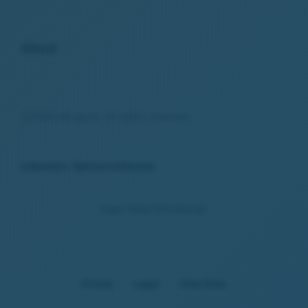
Buka
About
© 2026 slot gacor. All rights reserved.
Indonesia / Bahasa Indonesia
Ingin Tetap Terhubung?
Privasi
Legal
Peta Situs