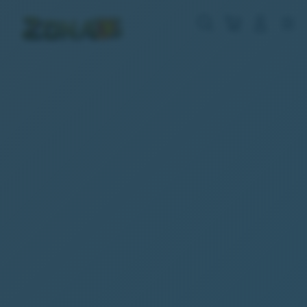
Skip
to
Cari
Troli
Login
Navigation
content