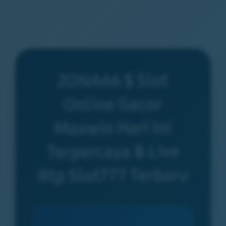
ZONA66 $ Slot
Online Gacor
Maxwin Hari Ini
Terpercaya & Live
Rtp Slot777 Terbaru