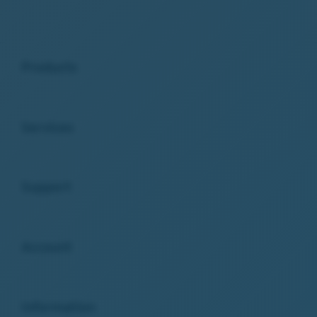
Buka
Footer Navigation
Products
Buka
Services
Buka
Support
Buka
Account
Buka
Information