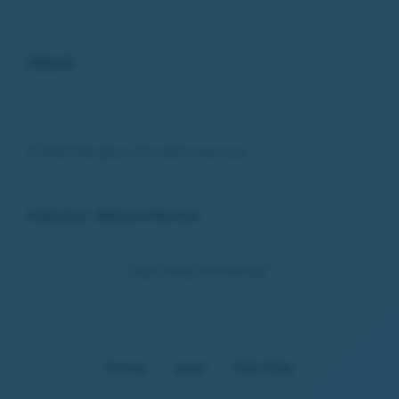
Buka
About
© 2026 slot gacor. All rights reserved.
Indonesia / Bahasa Indonesia
Ingin Tetap Terhubung?
Privasi
Legal
Peta Situs