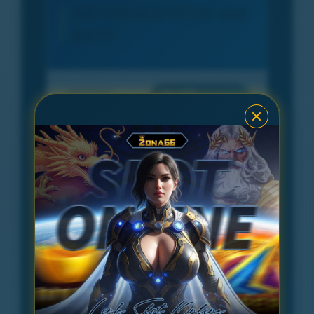
INFORMASI SITUS slot
gacor
Penilaian
10 JUTA
Pengguna
PENGGUNA
Minimal Deposit
5.000 Ribu
Layanan Support
24/7
Platform
Multi-Device
PENAWARAN SPESIAL