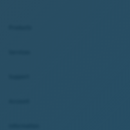
Buka
Footer Navigation
Products
Buka
Services
Buka
Support
Buka
Account
Buka
Information