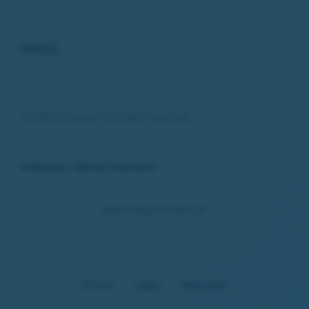
Buka
About
© 2026 slot gacor. All rights reserved.
Indonesia / Bahasa Indonesia
Ingin Tetap Terhubung?
Privasi
Legal
Peta Situs