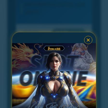
INFORMASI SITUS slot
gacor
Penilaian
10 JUTA
Pengguna
PENGGUNA
Minimal Deposit
5.000 Ribu
Layanan Support
24/7
Platform
Multi-Device
PENAWARAN SPESIAL