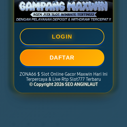
BONUS NEW MEMBER 100%
Minimal Deposit Rp. 5.000
Minimal Withdraw Rp 50.000
LOGIN
DAFTAR
LOGIN
ZONA66 $ Slot Online Gacor Maxwin Hari Ini
DAFTAR
Terpercaya & Live Rtp Slot777 Terbaru
© Copyright 2026 SEO ANGINLAUT
Layer Popup Close
>
>
>
>