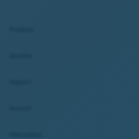
Buka
Footer Navigation
Products
Buka
Services
Buka
Support
Buka
Account
Buka
Information