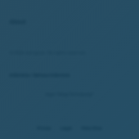
Buka
About
© 2026 slot gacor. All rights reserved.
Indonesia / Bahasa Indonesia
Ingin Tetap Terhubung?
Privasi
Legal
Peta Situs