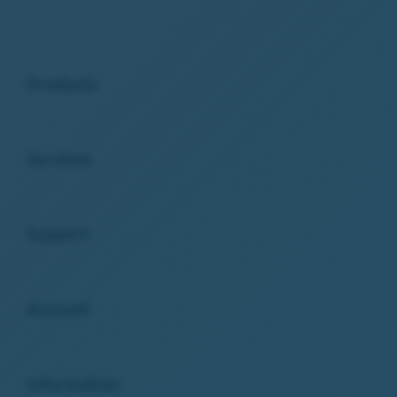
Buka
Footer Navigation
Products
Buka
Services
Buka
Support
Buka
Account
Buka
Information