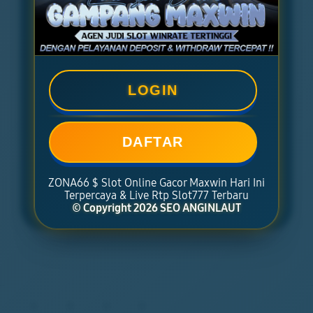
BONUS NEW MEMBER 100%
Minimal Deposit Rp. 5.000
Minimal Withdraw Rp 50.000
LOGIN
DAFTAR
LOGIN
ZONA66 $ Slot Online Gacor Maxwin Hari Ini
DAFTAR
Terpercaya & Live Rtp Slot777 Terbaru
© Copyright 2026 SEO ANGINLAUT
Layer Popup Close
>
>
>
>