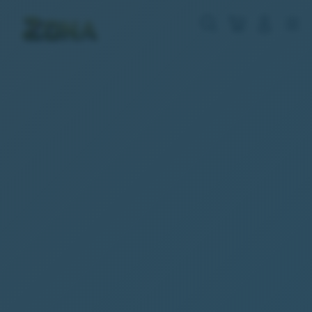
Skip
to
Cari
Troli
Login
Navigation
content