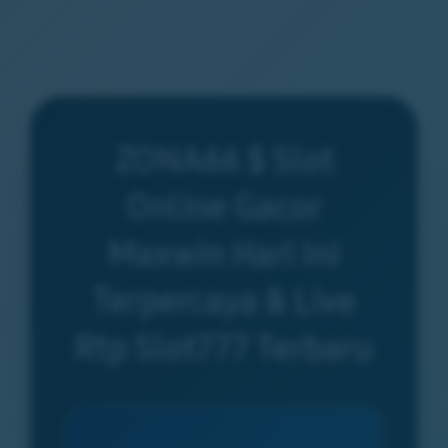
ZONA66 $ Slot
Online Gacor
Maxwin Hari Ini
Terpercaya & Live
Rtp Slot777 Terbaru