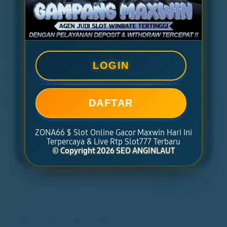
BONUS NEW MEMBER 100%
Minimal Deposit Rp. 5.000
Minimal Withdraw Rp 50.000
LOGIN
DAFTAR
LOGIN
ZONA66 $ Slot Online Gacor Maxwin Hari Ini
DAFTAR
Terpercaya & Live Rtp Slot777 Terbaru
© Copyright 2026 SEO ANGINLAUT
Layer Popup Close
>
>
>
>