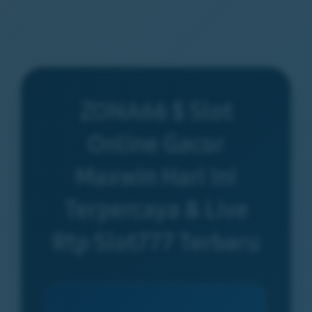
ZONA66 $ Slot
Maxwin Hari Ini
Terpercaya & Live
Online Gacor
Rtp Slot777 Terbaru