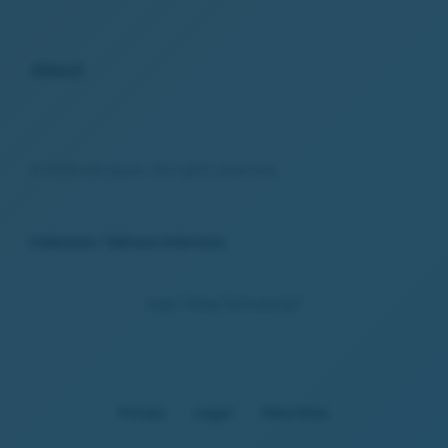
Buka
About
© 2026 slot gacor. All rights reserved.
Indonesia / Bahasa Indonesia
Ingin Tetap Terhubung?
Privasi
Legal
Peta Situs