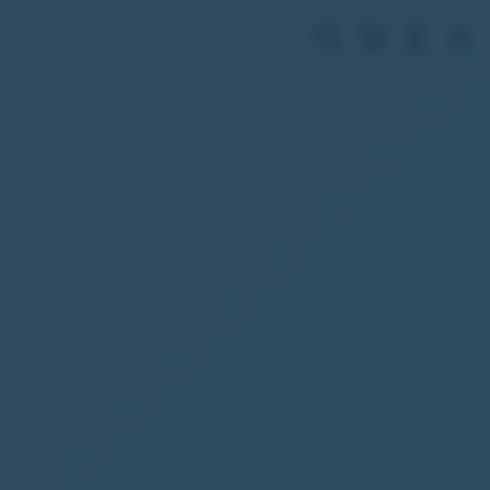
Skip
to
Cari
Troli
Login
Navigation
content