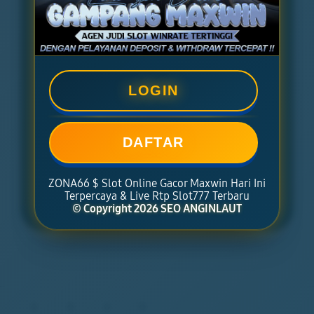
BONUS NEW MEMBER 100%
Minimal Deposit Rp. 5.000
Minimal Withdraw Rp 50.000
LOGIN
DAFTAR
LOGIN
ZONA66 $ Slot Online Gacor Maxwin Hari Ini
DAFTAR
Terpercaya & Live Rtp Slot777 Terbaru
© Copyright 2026 SEO ANGINLAUT
Layer Popup Close
>
>
>
>