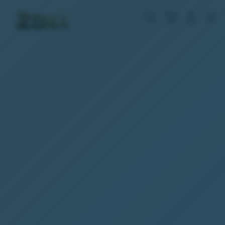
Skip
to
Cari
Troli
Login
Navigation
content