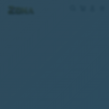
Skip
to
Cari
Troli
Login
Navigation
content