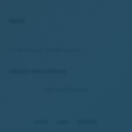
Buka
About
© 2026 slot gacor. All rights reserved.
Indonesia / Bahasa Indonesia
Ingin Tetap Terhubung?
Privasi
Legal
Peta Situs