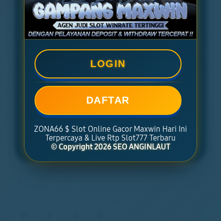
BONUS NEW MEMBER 100%
Minimal Deposit Rp. 5.000
Minimal Withdraw Rp 50.000
LOGIN
DAFTAR
LOGIN
ZONA66 $ Slot Online Gacor Maxwin Hari Ini
DAFTAR
Terpercaya & Live Rtp Slot777 Terbaru
© Copyright 2026 SEO ANGINLAUT
Layer Popup Close
>
>
>
>