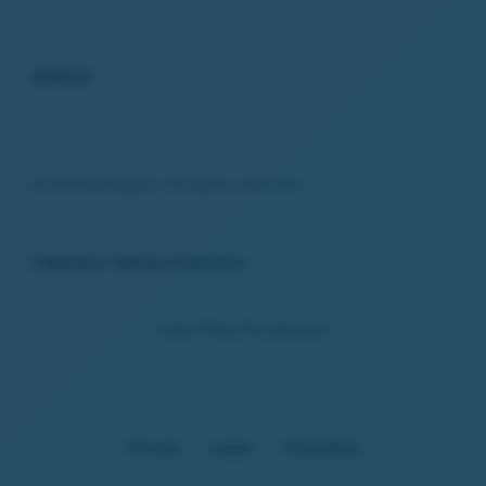
Buka
About
© 2026 slot gacor. All rights reserved.
Indonesia / Bahasa Indonesia
Ingin Tetap Terhubung?
Privasi
Legal
Peta Situs