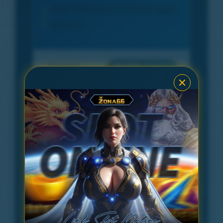
INFORMASI SITUS slot
gacor
Penilaian
10 JUTA
Pengguna
PENGGUNA
Minimal Deposit
5.000 Ribu
Layanan Support
24/7
Platform
Multi-Device
PENAWARAN SPESIAL