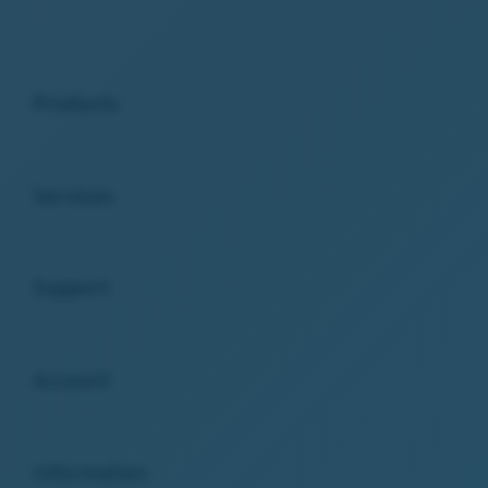
Buka
Footer Navigation
Products
Buka
Services
Buka
Support
Buka
Account
Buka
Information