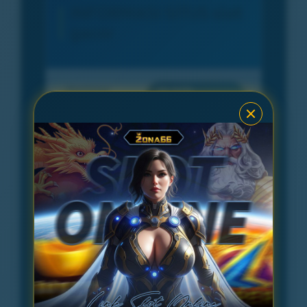
INFORMASI SITUS slot
gacor
Penilaian
10 JUTA
Pengguna
PENGGUNA
Minimal Deposit
5.000 Ribu
Layanan Support
24/7
Platform
Multi-Device
PENAWARAN SPESIAL