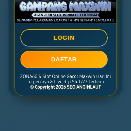
BONUS NEW MEMBER 100%
Minimal Deposit Rp. 5.000
Minimal Withdraw Rp 50.000
LOGIN
DAFTAR
LOGIN
ZONA66 $ Slot Online Gacor Maxwin Hari Ini
DAFTAR
Terpercaya & Live Rtp Slot777 Terbaru
© Copyright 2026 SEO ANGINLAUT
Layer Popup Close
>
>
>
>