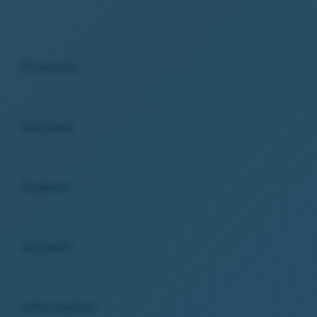
Buka
Footer Navigation
Products
Buka
Services
Buka
Support
Buka
Account
Buka
Information