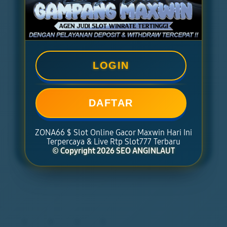
BONUS NEW MEMBER 100%
Minimal Deposit Rp. 5.000
Minimal Withdraw Rp 50.000
LOGIN
DAFTAR
LOGIN
ZONA66 $ Slot Online Gacor Maxwin Hari Ini
DAFTAR
Terpercaya & Live Rtp Slot777 Terbaru
© Copyright 2026 SEO ANGINLAUT
Layer Popup Close
>
>
>
>