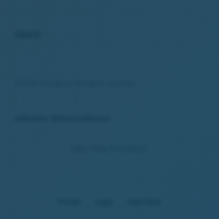
Buka
About
© 2026 slot gacor. All rights reserved.
Indonesia / Bahasa Indonesia
Ingin Tetap Terhubung?
Privasi
Legal
Peta Situs