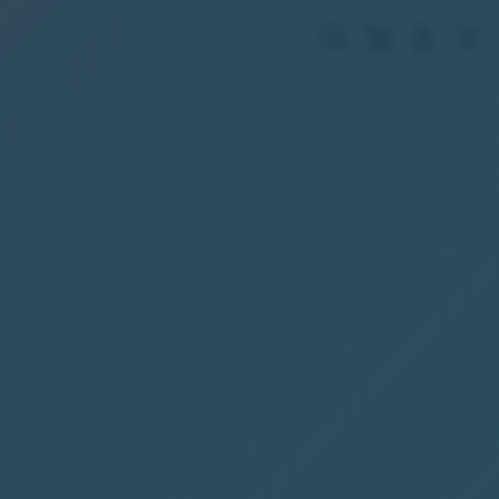
Skip
to
Cari
Troli
Login
Navigation
content