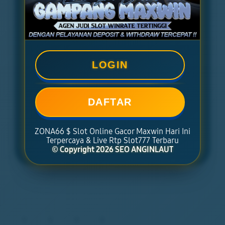
BONUS NEW MEMBER 100%
Minimal Deposit Rp. 5.000
Minimal Withdraw Rp 50.000
LOGIN
DAFTAR
LOGIN
ZONA66 $ Slot Online Gacor Maxwin Hari Ini
DAFTAR
Terpercaya & Live Rtp Slot777 Terbaru
© Copyright 2026 SEO ANGINLAUT
Layer Popup Close
>
>
>
>