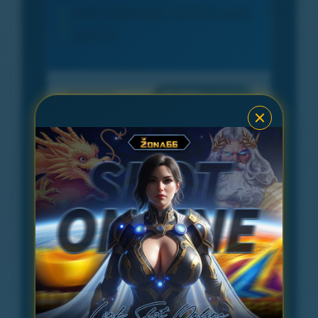
INFORMASI SITUS slot
gacor
Penilaian
10 JUTA
Pengguna
PENGGUNA
Minimal Deposit
5.000 Ribu
Layanan Support
24/7
Platform
Multi-Device
PENAWARAN SPESIAL