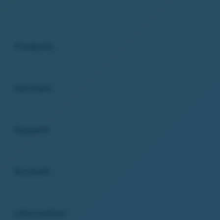
Buka
Footer Navigation
Products
Buka
Services
Buka
Support
Buka
Account
Buka
Information