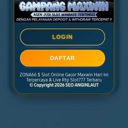
BONUS NEW MEMBER 100%
Minimal Deposit Rp. 5.000
Minimal Withdraw Rp 50.000
LOGIN
DAFTAR
LOGIN
ZONA66 $ Slot Online Gacor Maxwin Hari Ini
DAFTAR
Terpercaya & Live Rtp Slot777 Terbaru
© Copyright 2026 SEO ANGINLAUT
Layer Popup Close
>
>
>
>