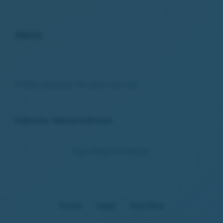
Buka
About
© 2026 slot gacor. All rights reserved.
Indonesia / Bahasa Indonesia
Ingin Tetap Terhubung?
Privasi
Legal
Peta Situs