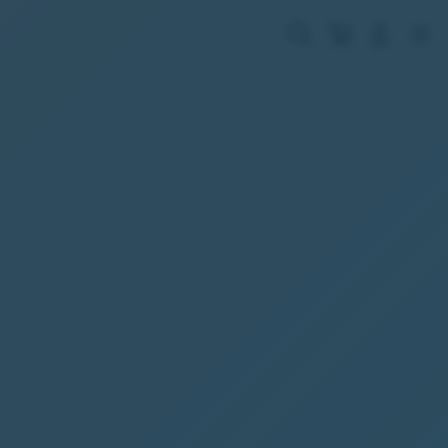
Skip
to
Cari
Troli
Login
Navigation
content