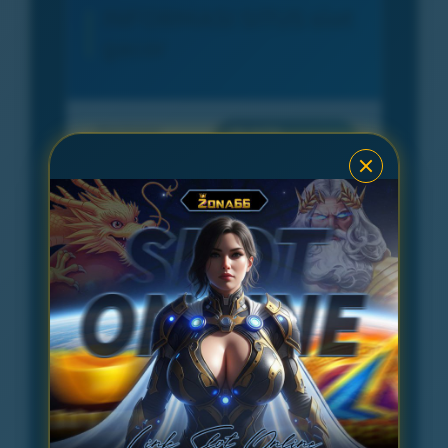
INFORMASI SITUS slot
gacor
Penilaian
10 JUTA
Pengguna
PENGGUNA
Minimal Deposit
5.000 Ribu
Layanan Support
24/7
Platform
Multi-Device
PENAWARAN SPESIAL