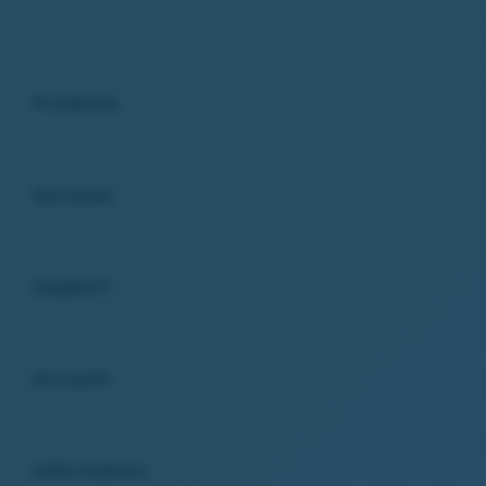
Buka
Footer Navigation
Products
Buka
Services
Buka
Support
Buka
Account
Buka
Information